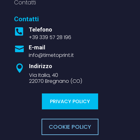
Contatti
Contatti
Telefono

+39 339 57 28 196
E-mail

info@timetoprint.it
Indirizzo

Via Italia, 40
22070 Bregnano (CO)
PRIVACY POLICY
COOKIE POLICY