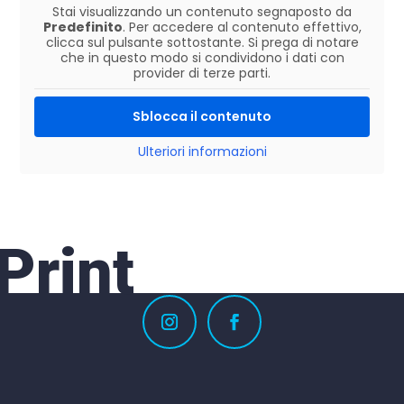
Stai visualizzando un contenuto segnaposto da
Predefinito
. Per accedere al contenuto effettivo,
clicca sul pulsante sottostante. Si prega di notare
che in questo modo si condividono i dati con
provider di terze parti.
Sblocca il contenuto
Ulteriori informazioni
Print