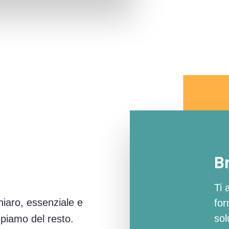
Br
Ti 
iaro, essenziale e
for
sol
cupiamo del resto.