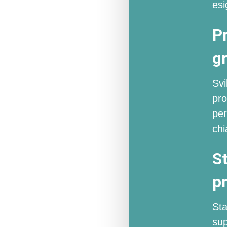
esi
P
gr
Svi
pro
per
chi
S
p
Sta
sup