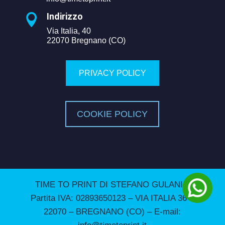
Indirizzo

Via Italia, 40
22070 Bregnano (CO)
PRIVACY POLICY
COOKIE POLICY
TIME TO PRINT DI STEFANO GULANI –
Partita IVA: 02893650123 – VIA ITALIA 36 –
22070 – BREGNANO (CO) – E-mail: